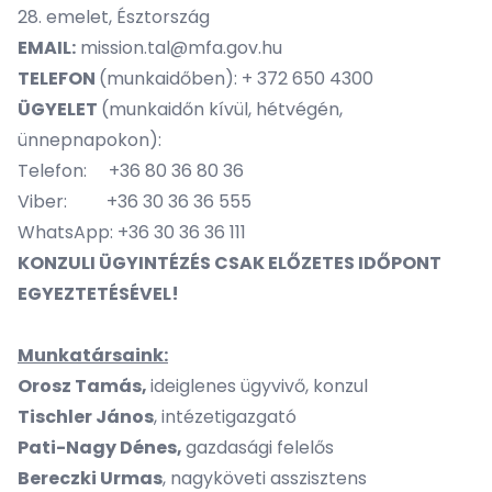
28. emelet, Észtország
EMAIL:
mission.tal@mfa.gov.hu
TELEFON
(munkaidőben): + 372 650 4300
ÜGYELET
(munkaidőn kívül, hétvégén,
ünnepnapokon):
Telefon: +36 80 36 80 36
Viber: +36 30 36 36 555
WhatsApp: +36 30 36 36 111
KONZULI ÜGYINTÉZÉS CSAK ELŐZETES IDŐPONT
EGYEZTETÉSÉVEL!
Munkatársaink:
Orosz Tamás,
ideiglenes ügyvivő, konzul
Tischler János
, intézetigazgató
Pati-Nagy Dénes,
gazdasági felelős
Bereczki Urmas
, nagyköveti asszisztens