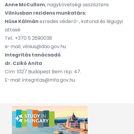
Anne McCullom
, nagykövetségi asszisztens
Vilniusban​ rezidens munkatárs:
Hüse Kálmán
ezredes véderő-, katonai és légügyi
attasé
Tel.: +370 5 2690038
e-mail:
vilnius@dao.gov.hu
Integritás tanácsadó
:
dr. Czikó Anita
Cím: 1027 Budapest Bem rkp. 47.
E-mail:
integritas@mfa.gov.hu